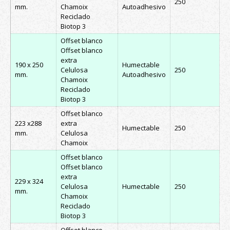
250
mm.
Chamoix
Autoadhesivo
Reciclado
Biotop 3
Offset blanco
Offset blanco
extra
190 x 250
Humectable
Celulosa
250
mm.
Autoadhesivo
Chamoix
Reciclado
Biotop 3
Offset blanco
223 x288
extra
Humectable
250
mm.
Celulosa
Chamoix
Offset blanco
Offset blanco
extra
229 x 324
Celulosa
Humectable
250
mm.
Chamoix
Reciclado
Biotop 3