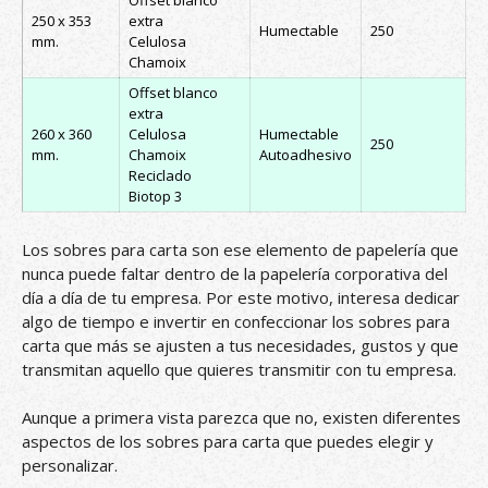
Offset blanco
250 x 353
extra
Humectable
250
mm.
Celulosa
Chamoix
Offset blanco
extra
260 x 360
Celulosa
Humectable
250
mm.
Chamoix
Autoadhesivo
Reciclado
Biotop 3
Los sobres para carta son ese elemento de papelería que
nunca puede faltar dentro de la papelería corporativa del
día a día de tu empresa. Por este motivo, interesa dedicar
algo de tiempo e invertir en confeccionar los sobres para
carta que más se ajusten a tus necesidades, gustos y que
transmitan aquello que quieres transmitir con tu empresa.
Aunque a primera vista parezca que no, existen diferentes
aspectos de los sobres para carta que puedes elegir y
personalizar.