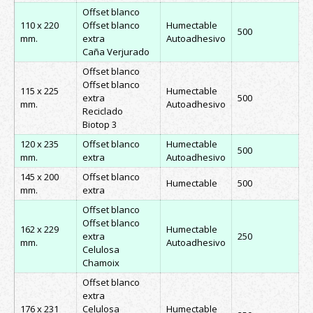
Offset blanco
110 x 220
Offset blanco
Humectable
500
mm.
extra
Autoadhesivo
Caña Verjurado
Offset blanco
Offset blanco
115 x 225
Humectable
extra
500
mm.
Autoadhesivo
Reciclado
Biotop 3
120 x 235
Offset blanco
Humectable
500
mm.
extra
Autoadhesivo
145 x 200
Offset blanco
Humectable
500
mm.
extra
Offset blanco
Offset blanco
162 x 229
Humectable
extra
250
mm.
Autoadhesivo
Celulosa
Chamoix
Offset blanco
extra
176 x 231
Celulosa
Humectable