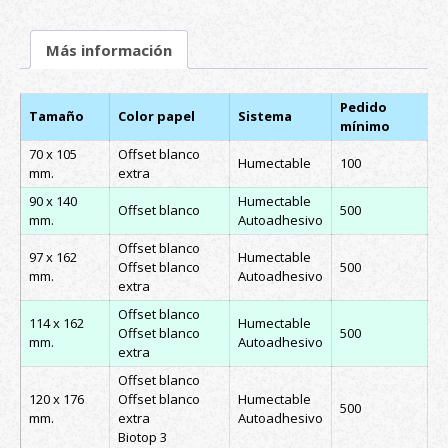
Más información
Pedido
Tamaño
Color papel
Sistema
mínimo
70 x 105
Offset blanco
Humectable
100
mm.
extra
90 x 140
Humectable
Offset blanco
500
mm.
Autoadhesivo
Offset blanco
97 x 162
Humectable
Offset blanco
500
mm.
Autoadhesivo
extra
Offset blanco
114 x 162
Humectable
Offset blanco
500
mm.
Autoadhesivo
extra
Offset blanco
120 x 176
Offset blanco
Humectable
500
mm.
extra
Autoadhesivo
Biotop 3