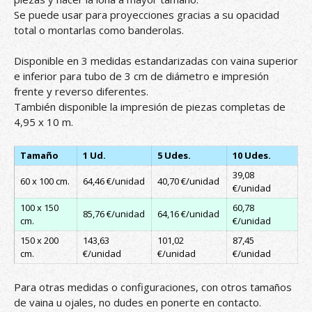
Se puede usar para proyecciones gracias a su opacidad
total o montarlas como banderolas.
Disponible en 3 medidas estandarizadas con vaina superior
e inferior para tubo de 3 cm de diámetro e impresión
frente y reverso diferentes.
También disponible la impresión de piezas completas de
4,95 x 10 m.
Tamaño
1 Ud.
5 Udes.
10 Udes.
39,08
60 x 100 cm.
64,46 €/unidad
40,70 €/unidad
€/unidad
100 x 150
60,78
85,76 €/unidad
64,16 €/unidad
cm.
€/unidad
150 x 200
143,63
101,02
87,45
cm.
€/unidad
€/unidad
€/unidad
Para otras medidas o configuraciones, con otros tamaños
de vaina u ojales, no dudes en ponerte en contacto.