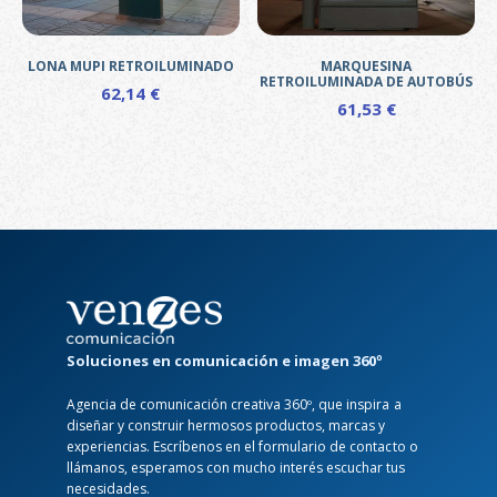
LONA MUPI RETROILUMINADO
MARQUESINA
RETROILUMINADA DE AUTOBÚS
62,14
€
61,53
€
Este
Este
producto
producto
tiene
tiene
múltiples
múltiples
variantes.
variantes.
Las
Las
opciones
opciones
se
se
pueden
pueden
elegir
elegir
Soluciones en comunicación e imagen 360º
en
en
la
Agencia de comunicación creativa 360º, que inspira a
la
página
diseñar y construir hermosos productos, marcas y
página
de
experiencias. Escríbenos en el formulario de contacto o
de
producto
llámanos, esperamos con mucho interés escuchar tus
producto
necesidades.