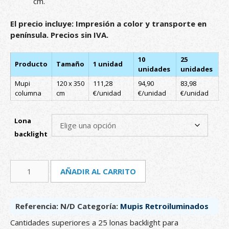
cm.
El precio incluye: Impresión a color y transporte en
península. Precios sin IVA.
10
25
Producto
Tamaño
1 unidad
unidades
unidades
Mupi
120 x 350
111,28
94,90
83,98
columna
cm
€/unidad
€/unidad
€/unidad
Lona
backlight
Mupi
A
AÑADIR AL CARRITO
vertical
l
retroiluminado
t
cantidad
e
Referencia:
N/D
Categoría:
Mupis Retroiluminados
r
n
Cantidades superiores a 25 lonas backlight para