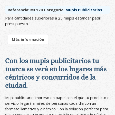
estándar
t
cantidad
e
Referencia:
ME120
Categoría:
Mupis Publicitarios
r
n
Para cantidades superiores a 25 mupis estándar pedir
a
presupuesto.
t
i
Más información
v
e
:
Con los mupis publicitarios tu
marca se verá en los lugares más
céntricos y concurridos de la
ciudad
.
Mupi publicitario impreso en papel con el que tu producto o
servicio llegará a miles de personas cada día con un
formato llamativo y dinámico. Son la solución perfecta para
dar a conocer tu producto o servicio en el espacio público.