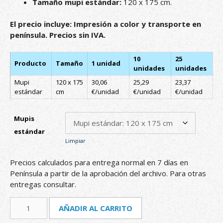
Tamaño mupi estándar:
120 x 175 cm.
El precio incluye: Impresión a color y transporte en
península. Precios sin IVA.
10
25
Producto
Tamaño
1 unidad
unidades
unidades
Mupi
120 x 175
30,06
25,29
23,37
estándar
cm
€/unidad
€/unidad
€/unidad
Mupis
estándar
Limpiar
Precios calculados para entrega normal en 7 días en
Península a partir de la aprobación del archivo. Para otras
entregas consultar.
Mupi
A
AÑADIR AL CARRITO
publicitario
l