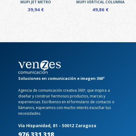
MUPI JET METRO
MUPI VERTICAL COLUMNA
página
de
39,94
€
49,86
€
de
producto
producto
Este
Este
producto
producto
tiene
tiene
múltiples
múltiples
variantes.
variantes.
Las
Las
opciones
opciones
se
se
pueden
pueden
elegir
elegir
Soluciones en comunicación e imagen 360º
en
en
Agencia de comunicación creativa 360º, que inspira a
la
la
diseñar y construir hermosos productos, marcas y
página
página
experiencias. Escríbenos en el formulario de contacto o
de
de
llámanos, esperamos con mucho interés escuchar tus
producto
producto
necesidades.
Vía Hispanidad, 81 - 50012 Zaragoza
976 331 318