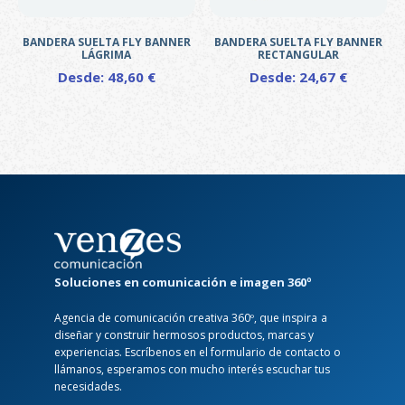
en
la
BANDERA SUELTA FLY BANNER
BANDERA SUELTA FLY BANNER
página
LÁGRIMA
RECTANGULAR
de
Desde:
48,60
€
Desde:
24,67
€
producto
Este
Este
producto
producto
tiene
tiene
múltiples
múltiples
variantes.
variantes.
Las
Las
opciones
opciones
se
se
pueden
pueden
elegir
elegir
Soluciones en comunicación e imagen 360º
en
en
Agencia de comunicación creativa 360º, que inspira a
la
la
diseñar y construir hermosos productos, marcas y
página
página
experiencias. Escríbenos en el formulario de contacto o
de
de
llámanos, esperamos con mucho interés escuchar tus
producto
producto
necesidades.