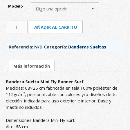
Modelo
Bandera
A
AÑADIR AL CARRITO
Suelta
l
Mini
t
Fly
e
Referencia:
N/D
Categoría:
Banderas Sueltas
Banner
r
cantidad
n
a
Más información
t
i
v
Bandera Suelta Mini Fly Banner Surf
e
Medidas: 68×25 cm fabricada en tela 100% poliéster de
:
115gr/m², personalizable con colores y/o diseños de tu
elección. Indicada para uso exterior e interior. Base y
mástil no incluidos.
Dimensiones Bandera Mini Fly Surf:
Alto: 68 cm.