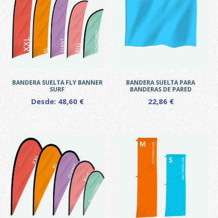
BANDERA SUELTA FLY BANNER
BANDERA SUELTA PARA
SURF
BANDERAS DE PARED
Desde:
48,60
€
22,86
€
Este
producto
tiene
múltiples
variantes.
Las
opciones
se
pueden
elegir